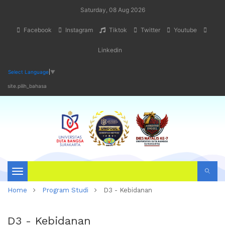
Saturday, 08 Aug 2026
Facebook
Instagram
Tiktok
Twitter
Youtube
Linkedin
Select Language
▼
site.pilih_bahasa
Toggle navigation
Home
Program Studi
D3 - Kebidanan
D3 - Kebidanan