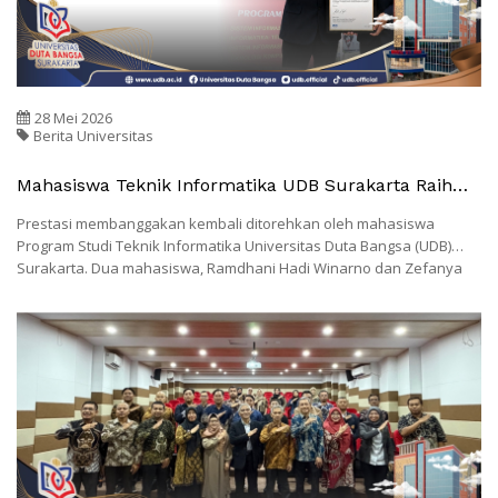
28 Mei 2026
Berita Universitas
Mahasiswa Teknik Informatika UDB Surakarta Raih
Pengakuan Dari NASA Sebagai Peneliti Keamanan
Prestasi membanggakan kembali ditorehkan oleh mahasiswa
Independen
Program Studi Teknik Informatika Universitas Duta Bangsa (UDB)
Surakarta. Dua mahasiswa, Ramdhani Hadi Winarno dan Zefanya
Glennvaldo Moses