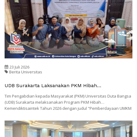
23 Juli 2026
Berita Universitas
UDB Surakarta Laksanakan PKM Hibah
Kemendiktisaintek 2026 Untuk Perkuat Daya Saing
Tim Pengabdian kepada Masyarakat (PKM) Universitas Duta Bangsa
UMKM Oemah Anglo
(UDB) Surakarta melaksanakan Program PKM Hibah
Kemendiktisaintek Tahun 2026 dengan judul "Pemberdayaan UMKM
Oemah Anglo Kota Surakarta