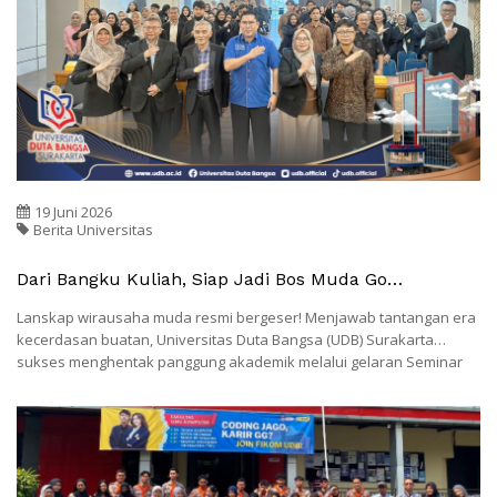
19 Juni 2026
Berita Universitas
Dari Bangku Kuliah, Siap Jadi Bos Muda Go
Internasional, UDB Surakarta Gelar Seminar
Lanskap wirausaha muda resmi bergeser! Menjawab tantangan era
Internasional Kewirausahaan 2026
kecerdasan buatan, Universitas Duta Bangsa (UDB) Surakarta
sukses menghentak panggung akademik melalui gelaran Seminar
Internasional