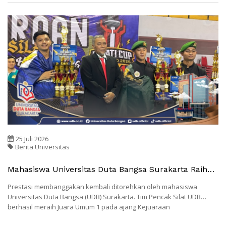
25 Juli 2026
Berita Universitas
Mahasiswa Universitas Duta Bangsa Surakarta Raih
Juara Umum 1 Pada Kejuaraan Pencak Silat Bupati
Prestasi membanggakan kembali ditorehkan oleh mahasiswa
Cup Sukoharjo 2026
Universitas Duta Bangsa (UDB) Surakarta. Tim Pencak Silat UDB
berhasil meraih Juara Umum 1 pada ajang Kejuaraan