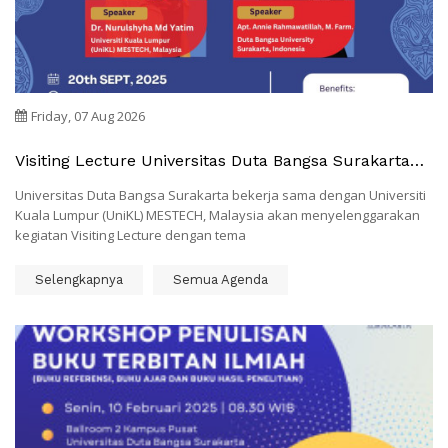
Friday, 07 Aug 2026
Visiting Lecture Universitas Duta Bangsa Surakarta
"Visionary Outreach By Young Academics For Global
Universitas Duta Bangsa Surakarta bekerja sama dengan Universiti
Enrichment And Sustainability"
Kuala Lumpur (UniKL) MESTECH, Malaysia akan menyelenggarakan
kegiatan Visiting Lecture dengan tema
Selengkapnya
Semua Agenda