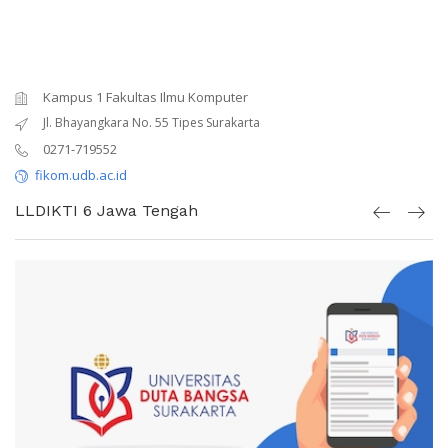
Kampus 2 Fakultas Ilmu Kesehatan
Jl. KH. Samanhudi 93 Sondakan, Laweyan, Surakarta
0271-712826
fikes.udb.ac.id
LLDIKTI 6 Jawa Tengah