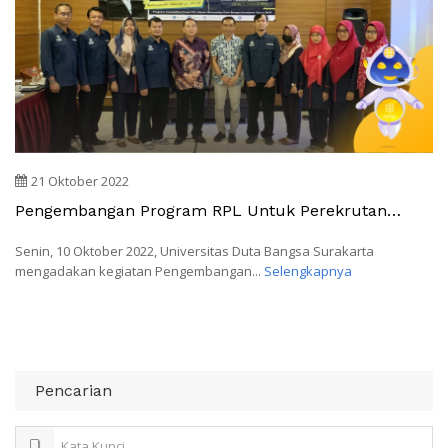
21 Oktober 2022
Pengembangan Program RPL Untuk Perekrutan
Dosen Dari Industri Dan Calon Mahasiswa Dari
Lulusan Yang Telah Bekerja
Senin, 10 Oktober 2022, Universitas Duta Bangsa Surakarta
mengadakan kegiatan Pengembangan...
Selengkapnya
Pencarian