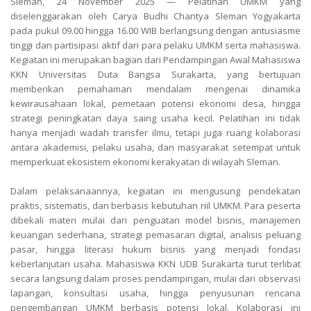
Sleman, 24 November 2025 — Pelatihan UMKM yang
diselenggarakan oleh Carya Budhi Chantya Sleman Yogyakarta
pada pukul 09.00 hingga 16.00 WIB berlangsung dengan antusiasme
tinggi dan partisipasi aktif dari para pelaku UMKM serta mahasiswa.
Kegiatan ini merupakan bagian dari Pendampingan Awal Mahasiswa
KKN Universitas Duta Bangsa Surakarta, yang bertujuan
memberikan pemahaman mendalam mengenai dinamika
kewirausahaan lokal, pemetaan potensi ekonomi desa, hingga
strategi peningkatan daya saing usaha kecil. Pelatihan ini tidak
hanya menjadi wadah transfer ilmu, tetapi juga ruang kolaborasi
antara akademisi, pelaku usaha, dan masyarakat setempat untuk
memperkuat ekosistem ekonomi kerakyatan di wilayah Sleman.
Dalam pelaksanaannya, kegiatan ini mengusung pendekatan
praktis, sistematis, dan berbasis kebutuhan riil UMKM. Para peserta
dibekali materi mulai dari penguatan model bisnis, manajemen
keuangan sederhana, strategi pemasaran digital, analisis peluang
pasar, hingga literasi hukum bisnis yang menjadi fondasi
keberlanjutan usaha. Mahasiswa KKN UDB Surakarta turut terlibat
secara langsung dalam proses pendampingan, mulai dari observasi
lapangan, konsultasi usaha, hingga penyusunan rencana
pengembangan UMKM berbasis potensi lokal. Kolaborasi ini