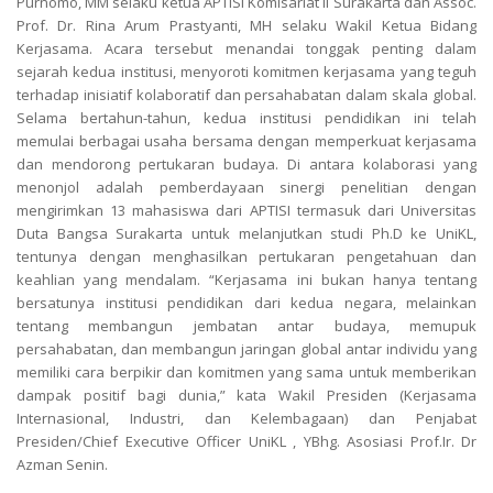
Purnomo, MM selaku ketua APTISI Komisariat II Surakarta dan Assoc.
Prof. Dr. Rina Arum Prastyanti, MH selaku Wakil Ketua Bidang
Kerjasama. Acara tersebut menandai tonggak penting dalam
sejarah kedua institusi, menyoroti komitmen kerjasama yang teguh
terhadap inisiatif kolaboratif dan persahabatan dalam skala global.
Selama bertahun-tahun, kedua institusi pendidikan ini telah
memulai berbagai usaha bersama dengan memperkuat kerjasama
dan mendorong pertukaran budaya. Di antara kolaborasi yang
menonjol adalah pemberdayaan sinergi penelitian dengan
mengirimkan 13 mahasiswa dari APTISI termasuk dari Universitas
Duta Bangsa Surakarta untuk melanjutkan studi Ph.D ke UniKL,
tentunya dengan menghasilkan pertukaran pengetahuan dan
keahlian yang mendalam. “Kerjasama ini bukan hanya tentang
bersatunya institusi pendidikan dari kedua negara, melainkan
tentang membangun jembatan antar budaya, memupuk
persahabatan, dan membangun jaringan global antar individu yang
memiliki cara berpikir dan komitmen yang sama untuk memberikan
dampak positif bagi dunia,” kata Wakil Presiden (Kerjasama
Internasional, Industri, dan Kelembagaan) dan Penjabat
Presiden/Chief Executive Officer UniKL , YBhg. Asosiasi Prof.Ir. Dr
Azman Senin.